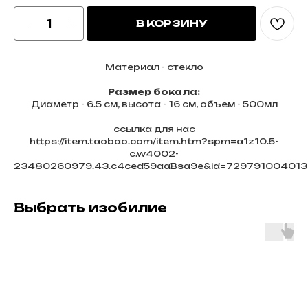
В КОРЗИНУ
Материал - стекло
Размер бокала:
Диаметр - 6.5 см, высота - 16 см, объем - 500мл
ссылка для нас
https://item.taobao.com/item.htm?spm=a1z10.5-
c.w4002-
23480260979.43.c4ced59aaBsa9e&id=729791004013
Выбрать изобилие