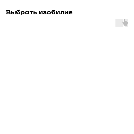
Выбрать изобилие
ERROR:Not found category