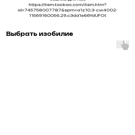
https://item.taobao.com/item.htm?
id=745758007787&spm=a1z10.3-c.w4002-
11569160056.29.c3dd1e66YdUFOt
Выбрать изобилие