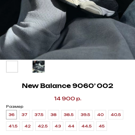
New Balance 9060’ 002
14 900
р.
Размер
36
37
37.5
38
38.5
39.5
40
40.5
41.5
42
42.5
43
44
44.5
45