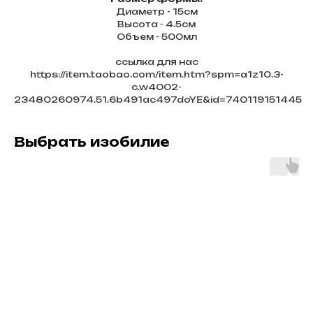
Диаметр - 15см
Высота - 4.5см
Объем - 500мл
ссылка для нас
https://item.taobao.com/item.htm?spm=a1z10.3-
c.w4002-
23480260974.51.6b491ac497doYE&id=740119151445
Выбрать изобилие