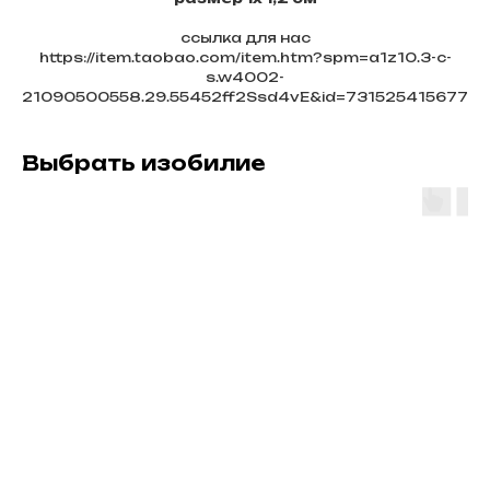
ссылка для нас
https://item.taobao.com/item.htm?spm=a1z10.3-c-
s.w4002-
21090500558.29.55452ff2Ssd4vE&id=731525415677
Выбрать изобилие