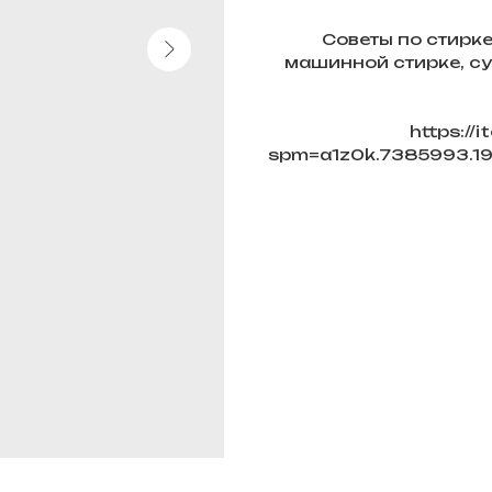
Советы по стирке
машинной стирке, су
https://
spm=a1z0k.7385993.1