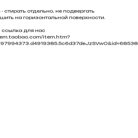
 - стирать отдельно, не подвергать
шить на горизонтальной поверхности.
ссылка для нас
item.taobao.com/item.htm?
997994373.d4919385.5c6d37deJzSVwO&id=68538