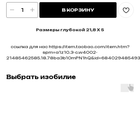
В КОРЗИНУ
Размеры глубокой 21,8 Х 5
ссылка для нас https://item.taobao.com/item.htm?
spm=a1z10.3-c.w4002-
21485462585.18.78ba3b10mPN1hQ&id=68402948549
Выбрать изобилие