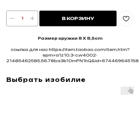
В КОРЗИНУ
Размер кружки 8 Х 8,5cm
ссылка для нас https://item.taobao.com/item.htm?
spm=a1z10.3-c.w4002-
21485462585.56.78ba3b10mPN1hQ&id=674469645158
Выбрать изобилие