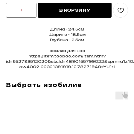
В КОРЗИНУ
Длина - 24.5см
Ширина - 18.5см
Глубина - 2.5см
ссылка для нас
https://item.taobao.com/item.htm?
id=652793512020&skuId=4890155799022&spm=a1z10.
c.w4002-22321391919.12.78271948zYU1rI
Выбрать изобилие