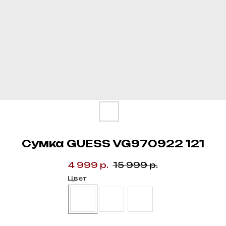
Cумка GUESS VG970922 121
4 999
р.
15 999
р.
Цвет