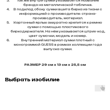
Так же внутри сумки указывается название
бренда на металлической табличке.
В подклад сбоку сумки вшита бирка из ткани с
информацией о производителе: страна-
производитель, материал.
Картонный ярлык аккуратно крепится к ремню
сумки с помощью пластикового
биркодержателя. На нём указывается штрих-код,
цвет сумочки, модель и номер.
Внутренний материал сумки плотный с
монограммой GUESS в рамках коллекции года
выпуска сумки.
РАЗМЕР 29 см х 13 см х 25,5 см
Выбрать изобилие