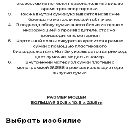
аксессуар не потерял первоначальный вид во
время транспортировки.
Так же внутри сумки указывается название
бренда на металлической табличке.
В подклад сбоку сумки вшита бирка из ткани с
информацией о производителе: страна-
производитель, материал.
Картонный ярлык аккуратно крепится к ремню
сумки с помощью пластикового
биркодержателя. На нём указывается штрих-код,
цвет сумочки, модель и номер.
Внутренний материал сумки плотный с
монограммой GUESS в рамках коллекции года
выпуска сумки.
РАЗМЕР МОДЕИ
БОЛЬШАЯ 30,8 х 10,5 х 23,5 m
Выбрать изобилие