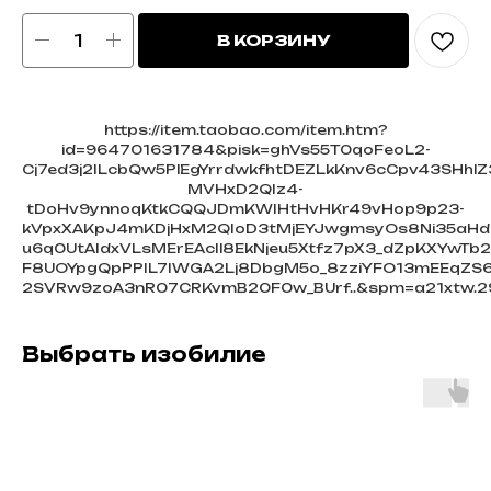
В КОРЗИНУ
https://item.taobao.com/item.htm?
id=964701631784&pisk=ghVs55T0qoFeoL2-
Cj7ed3j2ILcbQw5PlEgYrrdwkfhtDEZLkKnv6cCpv43SHhlZ
MVHxD2QIz4-
tDoHv9ynnoqKtkCQQJDmKWIHtHvHKr49vHop9p23-
kVpxXAKpJ4mKDjHxM2QIoD3tMjEYJwgmsyOs8Ni35aHd
u6q0UtAIdxVLsMErEAcIl8EkNjeu5Xtfz7pX3_dZpKXYwTb
F8UOYpgQpPPIL7IWGA2Lj8DbgM5o_8zziYFO13mEEqZS6J
2SVRw9zoA3nR07CRKvmB20F0w_BUrf..&spm=a21xtw.2
Выбрать изобилие