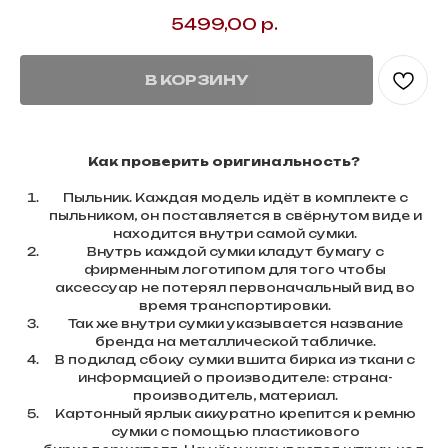
5499,00
р.
В КОРЗИНУ
Как проверить оригинальность?
Пыльник. Каждая модель идёт в комплекте с
пыльником, он поставляется в свёрнутом виде и
находится внутри самой сумки.
Внутрь каждой сумки кладут бумагу с
фирменным логотипом для того чтобы
аксессуар не потерял первоначальный вид во
время транспортировки.
Так же внутри сумки указывается название
бренда на металлической табличке.
В подклад сбоку сумки вшита бирка из ткани с
информацией о производителе: страна-
производитель, материал.
Картонный ярлык аккуратно крепится к ремню
сумки с помощью пластикового