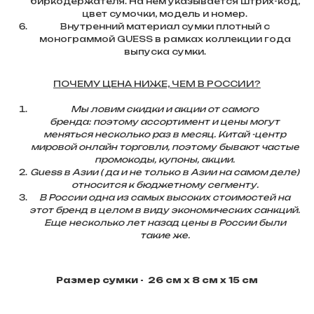
биркодержателя. На нём указывается штрих-код,
цвет сумочки, модель и номер.
Внутренний материал сумки плотный с
монограммой GUESS в рамках коллекции года
выпуска сумки.
ПОЧЕМУ ЦЕНА НИЖЕ, ЧЕМ В РОССИИ?
Мы ловим скидки и акции от самого
бренда: поэтому ассортимент и цены могут
меняться несколько раз в месяц. Китай -центр
мировой онлайн торговли, поэтому бывают частые
промокоды, купоны, акции.
Guess в Азии ( да и не только в Азии на самом деле)
относится к бюджетному сегменту.
В России одна из самых высоких стоимостей на
этот бренд в целом в виду экономических санкций.
Еще несколько лет назад цены в России были
такие же.
Размер сумки - 26 см х 8 см х 15 см