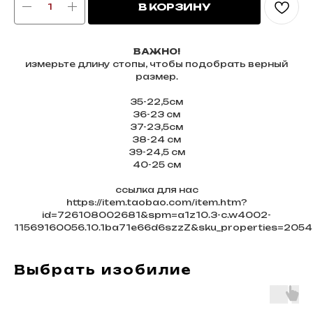
В КОРЗИНУ
ВАЖНО!
измерьте длину стопы, чтобы подобрать верный
размер.
35-22,5см
36-23 см
37-23,5см
38-24 см
39-24,5 см
40-25 см
ссылка для нас
https://item.taobao.com/item.htm?
id=726108002681&spm=a1z10.3-c.w4002-
11569160056.10.1ba71e66d6szzZ&sku_properties=205
Выбрать изобилие