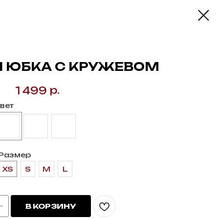
 ЮБКА С КРУЖЕВОМ
р.
1 499
вет
Размер
XS
S
M
L
В КОРЗИНУ