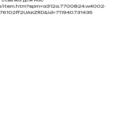
com/item.htm?spm=a312a.7700824.w4002-
76102ff2UAKZRD&id=711940731435