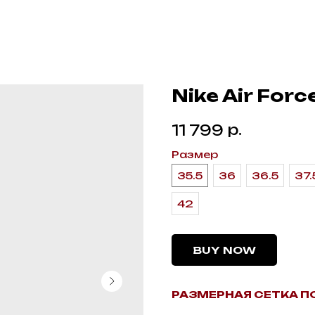
Nike Air Forc
р.
11 799
Размер
35.5
36
36.5
37.
42
BUY NOW
РАЗМЕРНАЯ СЕТКА П