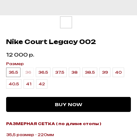
Nike Court Legacy 002
12 000
р.
Размер
35.5
36
36.5
37.5
38
38.5
39
40
40.5
41
42
BUY NOW
РАЗМЕРНАЯ СЕТКА ( по длине стопы )
35,5 размер - 220мм