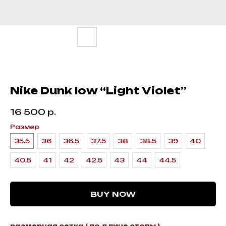
Nike Dunk low “Light Violet”
16 500
р.
Размер
35.5
36
36.5
37.5
38
38.5
39
40
40.5
41
42
42.5
43
44
44.5
BUY NOW
размерная сетка ( по длине стопы )