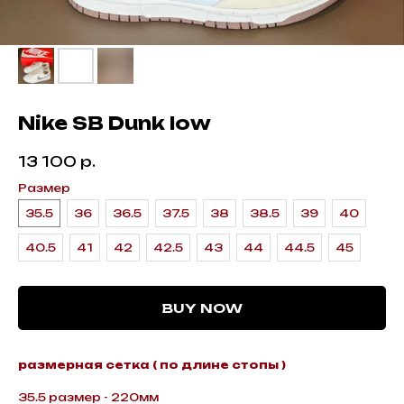
Nike SB Dunk low
13 100
р.
Размер
35.5
36
36.5
37.5
38
38.5
39
40
40.5
41
42
42.5
43
44
44.5
45
BUY NOW
размерная сетка ( по длине стопы )
35.5 размер - 220мм