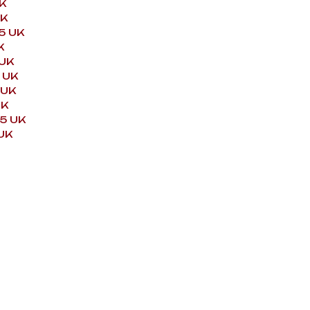
K
UK
5 UK
K
 UK
 UK
 UK
UK
.5 UK
UK